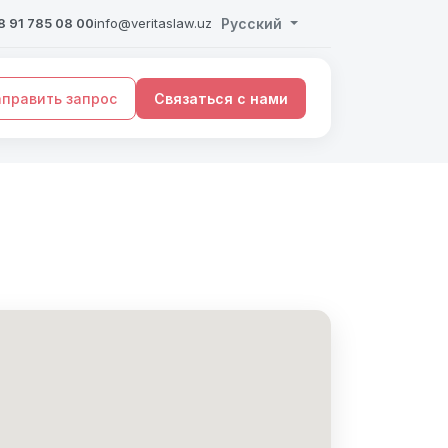
 91 785 08 00
info@veritaslaw.uz
Русский
править запрос
Связаться с нами