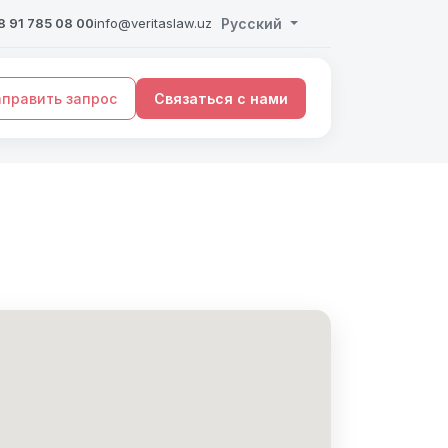
 91 785 08 00
info@veritaslaw.uz
Русский
править запрос
Связаться с нами